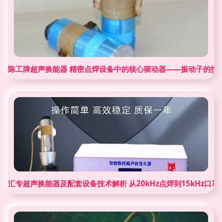
陈工牌超声换能器 精密点焊设备中的核心驱动器——振动子的技
汇专超声换能器及配套设备技术解析 从20kHz点焊到15kHz口