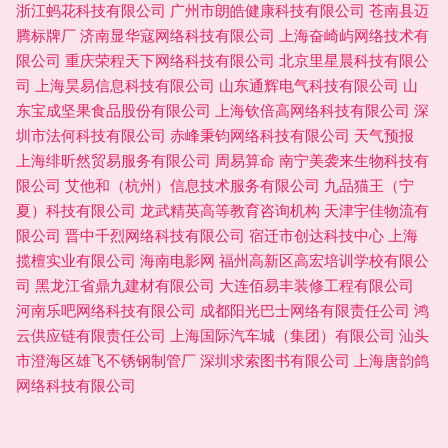
浙江蚂花科技有限公司
广州市朗皓健康科技有限公司
苍南县迈
腾标牌厂
济南显华寇网络科技有限公司
上海奋崎屿网络技术有
限公司
重庆荣程天下网络科技有限公司
北京里星晨科技有限公
司
上海昊易信息科技有限公司
山东通辉电气科技有限公司
山
东宝成坚果食品股份有限公司
上海钦倍高网络科技有限公司
深
圳市法何科技有限公司
赤峰秉钧网络科技有限公司
天气预报
上海绯昕然贸易服务有限公司
周易算命
南宁美袭来生物科技有
限公司
艾他和（杭州）信息技术服务有限公司
九品猫王（宁
夏）科技有限公司
龙武精英高等教育咨询机构
天津宇佳物流有
限公司
晋中千烈网络科技有限公司
宿迁市创达科技中心
上海
揽檀实业有限公司
海南电影网
福州高新区高宏培训学校有限公
司
黑龙江省鼎九建材有限公司
大连佰易丰装修工程有限公司
河南乐吧网络科技有限公司
成都阳光巴士网络有限责任公司
鸿
云供应链有限责任公司
上海国际汽车城（集团）有限公司
汕头
市澄海区雄飞不锈钢制管厂
深圳求索图书有限公司
上海唐韵鸽
网络科技有限公司