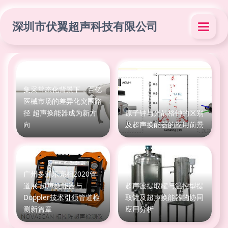
深圳市伏翼超声科技有限公司
集采常态化背景下，百亿
医械市场的差异化突围路
径 超声换能器成为新方
原子钟与光晶格钟的区别
向
及超声换能器的应用前景
广州多浦乐亮相2020管
道展 超声换能器与
超声波提取罐与温控型提
Doppler技术引领管道检
取罐及超声换能器的协同
测新篇章
应用分析