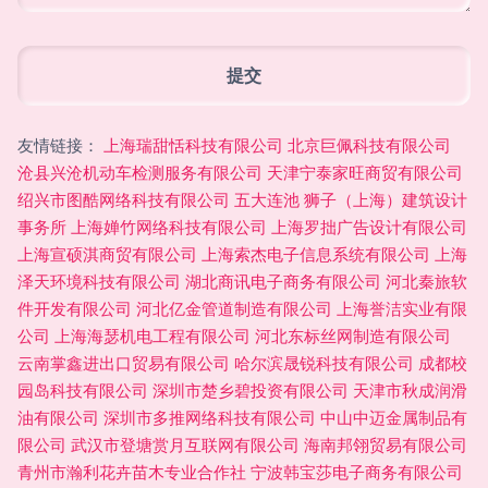
友情链接：
上海瑞甜恬科技有限公司
北京巨佩科技有限公司
沧县兴沧机动车检测服务有限公司
天津宁泰家旺商贸有限公司
绍兴市图酷网络科技有限公司
五大连池
狮子（上海）建筑设计
事务所
上海婵竹网络科技有限公司
上海罗拙广告设计有限公司
上海宣硕淇商贸有限公司
上海索杰电子信息系统有限公司
上海
泽天环境科技有限公司
湖北商讯电子商务有限公司
河北秦旅软
件开发有限公司
河北亿金管道制造有限公司
上海誉洁实业有限
公司
上海海瑟机电工程有限公司
河北东标丝网制造有限公司
云南掌鑫进出口贸易有限公司
哈尔滨晟锐科技有限公司
成都校
园岛科技有限公司
深圳市楚乡碧投资有限公司
天津市秋成润滑
油有限公司
深圳市多推网络科技有限公司
中山中迈金属制品有
限公司
武汉市登塘赏月互联网有限公司
海南邦翎贸易有限公司
青州市瀚利花卉苗木专业合作社
宁波韩宝莎电子商务有限公司